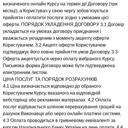
визначеного онлайн Курсу на термін дії Договору (три
місяці), а Користувач у свою чергу зобов’язується
прийняти і оплатити послуги згідно з умовами цієї
оферти. ПОРЯДОК УКЛАДЕННЯ ДОГОВОРУ 3.1 Договір
укладається на умовах договору приєднання і
вважається укладеним з моменту акцепту оферти
Користувачем. 3.2 Акцепт оферти Користувачем
підтверджує його повне прийняття умов Договору. 3.3
Оферта акцептується через оплату вибраного Курсу.
Письмова форма Договору може бути підтверджена
електронним листом.
ЦІНА ПОСЛУГ ТА ПОРЯДОК РОЗРАХУНКІВ
4.1 Ціна визначається відповідно до обраного
Користувачем Курсу, вказаного на відповідній
вебсторінці або рекламних матеріалах. 4.2 Оплата
послуг відбувається шляхом перерахування грошей на
рахунок Виконавця або через онлайн платіжні системи.
4.3 Оплата проводиться в гривневому еквіваленті за
курсом Національного банку України на день оплати. 4.4