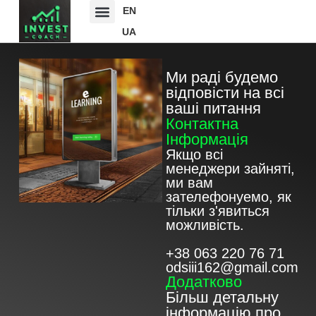
EN
UA
Ми раді будемо
відповісти на всі
ваші питання
Контактна
Інформація
Якщо всі
менеджери зайняті,
ми вам
зателефонуемо, як
тільки з'явиться
можливість.
+38 063 220 76 71
odsiii162@gmail.com
Додатково
Більш детальну
інформацію про