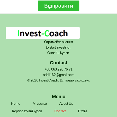
Відправити
Отримайте знання
to start investing.
Онлайн Курси.
Contact
+38 063 220 76 71
odsiii162@gmail.com
© 2026 Invest Coach. Всі права захищені.
Меню
Home
All course
About Us
Корпоративні курси
Contact
Profile