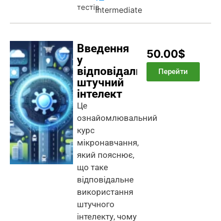
тестів
Intermediate
Введення
50.00$
у
відповідальний
Перейти
штучний
інтелект
Це
ознайомлювальний
курс
мікронавчання,
який пояснює,
що таке
відповідальне
використання
штучного
інтелекту, чому