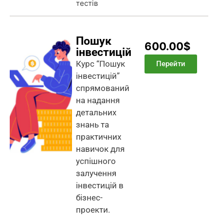
тестів
Пошук
600.00$
інвестицій
Курс “Пошук
Перейти
інвестицій”
спрямований
на надання
детальних
знань та
практичних
навичок для
успішного
залучення
інвестицій в
бізнес-
проекти.