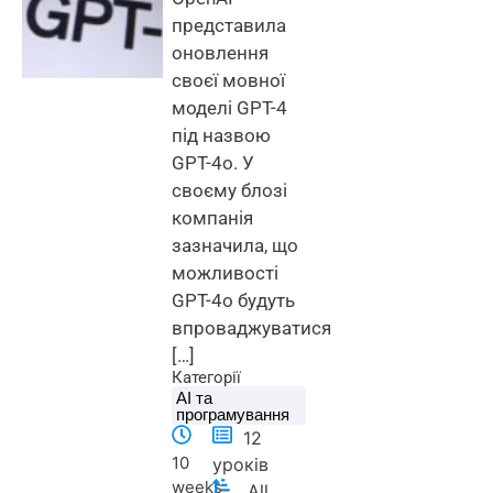
представила
оновлення
своєї мовної
моделі GPT-4
під назвою
GPT-4o. У
своєму блозі
компанія
зазначила, що
можливості
GPT-4o будуть
впроваджуватися
[…]
Категорії
AI та
програмування
12
10
уроків
weeks
All