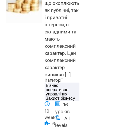
що охоплюють
як публічні, так
і приватні
інтереси, є
складними та
мають
комплексний
характер. Цей
комплексний
характер
виникає […]
Категорії
Бізнес
оперативне
управління
,
Захист бізнесу
16
10
уроків
weeks
All
6
levels