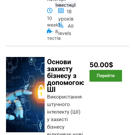
Інвестиції
18
10
уроків
weeks
All
8
levels
тестів
Основи
50.00$
захисту
бізнесу з
Перейти
допомогою
ШІ
Використання
штучного
інтелекту (ШІ)
у захисті
бізнесу
відкриває нові