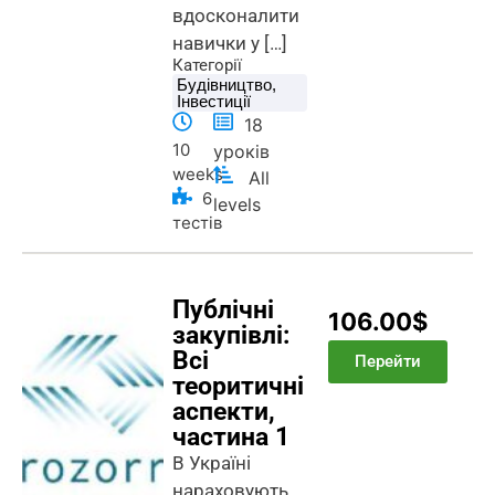
вдосконалити
навички у […]
Категорії
Будівництво
,
Інвестиції
18
10
уроків
weeks
All
6
levels
тестів
Публічні
106.00$
закупівлі:
Всі
Перейти
теоритичні
аспекти,
частина 1
В Україні
нараховують