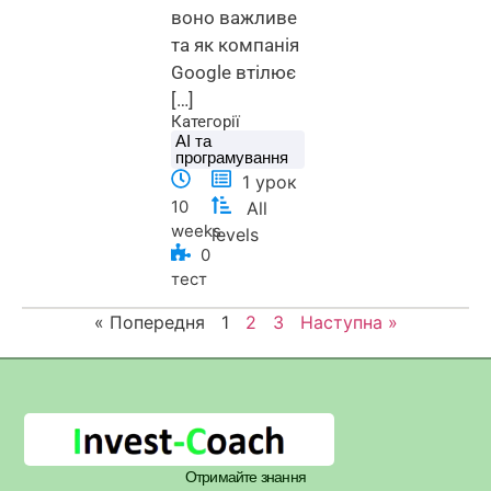
воно важливе
та як компанія
Google втілює
[…]
Категорії
AI та
програмування
1
урок
10
All
weeks
levels
0
тест
« Попередня
1
2
3
Наступна »
Отримайте знання