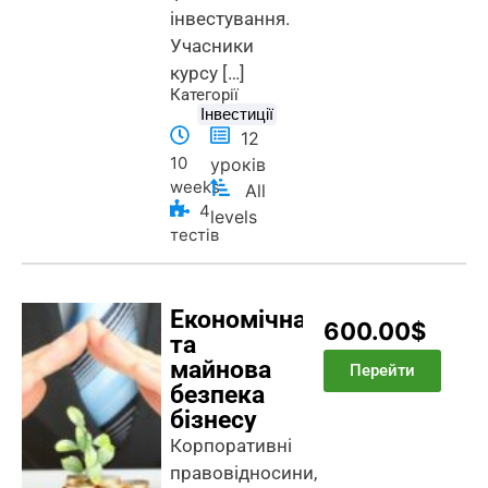
інвестування.
Учасники
курсу […]
Категорії
Інвестиції
12
10
уроків
weeks
All
4
levels
тестів
Економічна
600.00$
та
майнова
Перейти
безпека
бізнесу
Корпоративні
правовідносини,