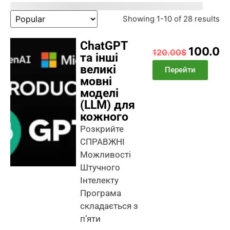
Showing 1-10 of 28 results
ChatGPT
100.00
120.00$
та інші
великі
Перейти
мовні
моделі
(LLM) для
кожного
Розкрийте
СПРАВЖНІ
Можливості
Штучного
Інтелекту
Програма
складається з
п’яти