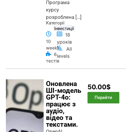
Програма
курсу
розроблена […]
Категорії
Інвестиції
18
10
уроків
weeks
All
6
levels
тестів
Оновлена
50.00$
ШІ-модель
GPT-4o:
Перейти
працює з
аудіо,
відео та
текстами.
OpenAI