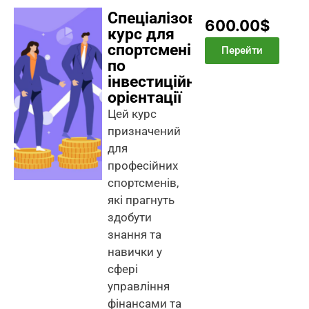
Спеціалізований
600.00$
курс для
спортсменів
Перейти
по
інвестиційній
орієнтації
Цей курс
призначений
для
професійних
спортсменів,
які прагнуть
здобути
знання та
навички у
сфері
управління
фінансами та