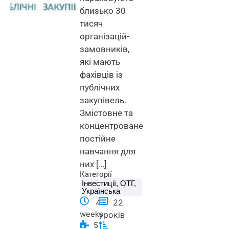
близько 30
тисяч
організацій-
замовників,
які мають
фахівців із
публічних
закупівель.
Змістовне та
концентроване
постійне
навчання для
них […]
Категорії
Інвестиції
,
ОТГ
,
Українська
22
4
weeks
уроків
5