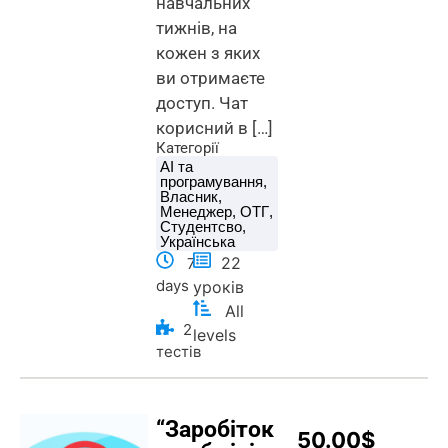
навчальних
тижнів, на
кожен з яких
ви отримаєте
доступ. Чат
корисний в […]
Категорії
AI та
програмування
,
Власник
,
Менеджер
,
ОТГ
,
Студентсво
,
Українська
22
7
days
уроків
All
2
levels
тестів
“Заробіток
50.00$