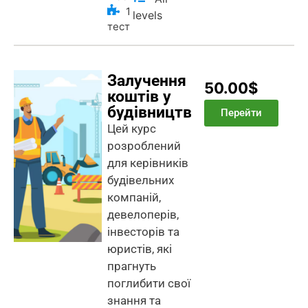
1
levels
тест
Залучення
50.00$
коштів у
будівництво
Перейти
Цей курс
розроблений
для керівників
будівельних
компаній,
девелоперів,
інвесторів та
юристів, які
прагнуть
поглибити свої
знання та