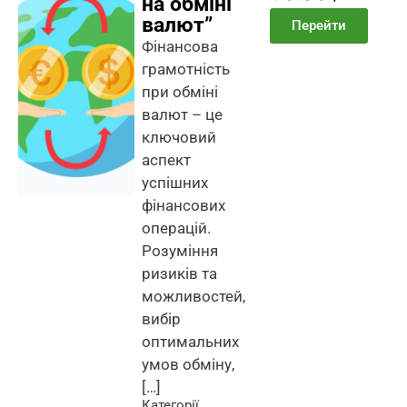
на обміні
валют”
Перейти
Фінансова
грамотність
при обміні
валют – це
ключовий
аспект
успішних
фінансових
операцій.
Розуміння
ризиків та
можливостей,
вибір
оптимальних
умов обміну,
[…]
Категорії