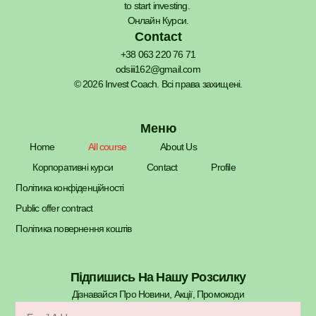
to start investing.
Онлайн Курси.
Contact
+38 063 220 76 71
odsiii162@gmail.com
© 2026 Invest Coach. Всі права захищені.
Меню
Home
All course
About Us
Корпоративні курси
Contact
Profile
Політика конфіденційності
Public offer contract
Політика повернення коштів
Підпишись На Нашу Розсилку
Дізнавайся Про Новини, Акції, Промокоди​