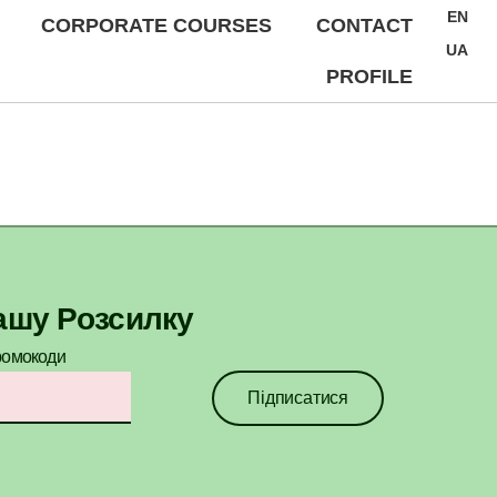
EN
CORPORATE COURSES
CONTACT
UA
PROFILE
ашу Розсилку
ромокоди​
Підписатися