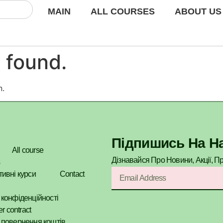
MAIN
ALL COURSES
ABOUT US
 found.
n.
Підпишись На Н
All course
Дізнавайся Про Новини, Акції, П
ивні курси
Contact
 конфіденційності
er contract
 повернення коштів