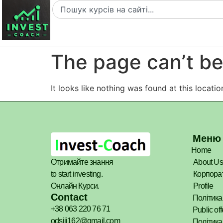
The page can’t be
It looks like nothing was found at this locatio
Меню
Home
Отримайте знання
About Us
to start investing.
Корпорат
Онлайн Курси.
Profile
Contact
Політика
+38 063 220 76 71
Public off
odsiii162@gmail.com
Політика