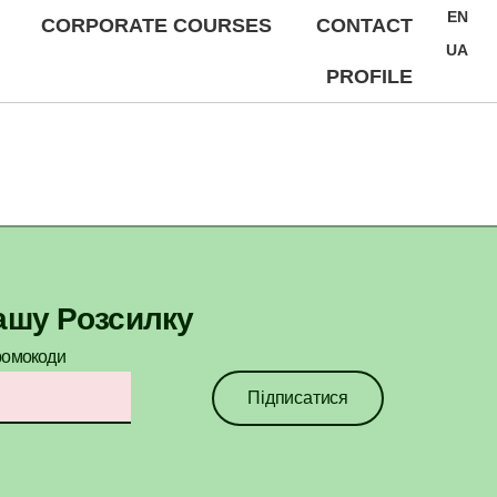
EN
CORPORATE COURSES
CONTACT
UA
PROFILE
ашу Розсилку
ромокоди​
Підписатися