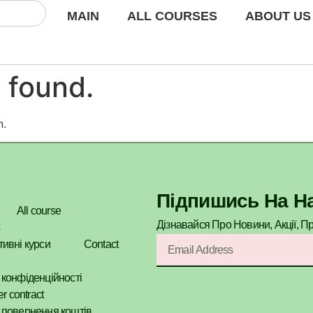
MAIN
ALL COURSES
ABOUT US
 found.
n.
Підпишись На Н
All course
Дізнавайся Про Новини, Акції, П
ивні курси
Contact
 конфіденційності
er contract
 повернення коштів