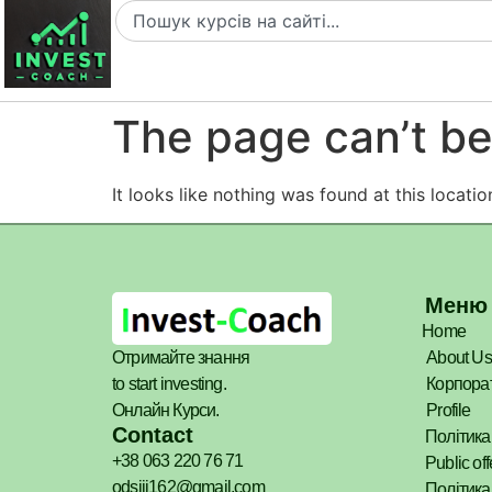
The page can’t be
It looks like nothing was found at this locatio
Меню
Home
Отримайте знання
About Us
to start investing.
Корпорат
Онлайн Курси.
Profile
Contact
Політика
+38 063 220 76 71
Public off
odsiii162@gmail.com
Політика