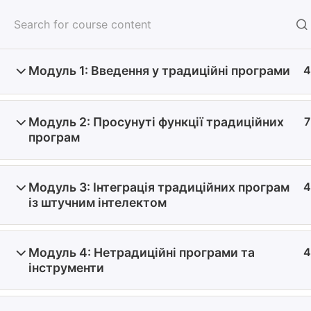
Модуль 1: Введення у традиційні програми
4
Home
All course
Українська
Модуль 2: Просунуті функції традиційних
7
програм
Меню
Home
Модуль 3: Інтеграція традиційних програм
4
Отримайте знання
About Us
із штучним інтелектом
to start investing.
Корпорат
Онлайн Курси.
Profile
Contact
Політика
+38 063 220 76 71
Модуль 4: Нетрадиційні програми та
4
Public off
odsiii162@gmail.com
інструменти
Політика
© 2026 Invest Coach. Всі права захищені.