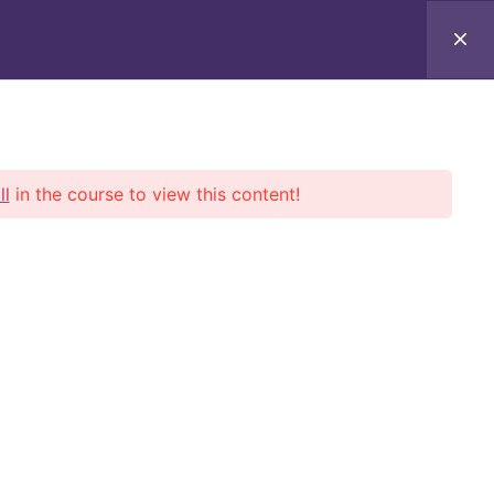
EN
CORPORATE COURSES
CONTACT
UA
PROFILE
ll
in the course to view this content!
ашу Розсилку
ромокоди​
Підписатися