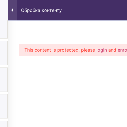
MAIN
ALL COURSES
ABOUT US
Обробка контенту
This content is protected, please
login
and
enro
Підпишись На Н
All course
Дізнавайся Про Новини, Акції, П
ивні курси
Contact
 конфіденційності
er contract
 повернення коштів